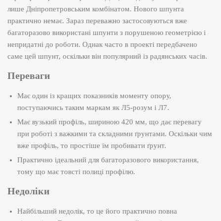
лише Дніпропетровським комбінатом. Нового шпунта
практично немає. Зараз переважно застосовуються вже
багаторазово використані шпунти з порушеною геометрією і
непридатні до роботи. Однак часто в проекті передбачено
саме цей шпунт, оскільки він популярний із радянських часів.
Переваги
Має один із кращих показників моменту опору,
поступаючись таким маркам як Л5-розум і Л7.
Має вузький профіль, шириною 420 мм, що дає перевагу
при роботі з важкими та складними ґрунтами. Оскільки чим
вже профіль, то простіше їм пробивати ґрунт.
Практично ідеальний для багаторазового використання,
тому що має товсті полиці профілю.
Недоліки
Найбільший недолік, то це його практично повна