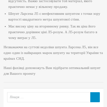
відсутність. Важко застосовувати той матеріал, якого
практично немає у вільному продажу.
Шпунт Ларсена Л5 є неефективним шпунтом з точки зору
вартості квадратного метра шпунтової стіни.
Має високу ціну на вторинному ринку. Так як ціна його
практично дорівнює ціні Л5-розум. А Л5-розум багато в
чому виграє у Л5.
Незважаючи на суттєві недоліки шпунта Ларсена Л5, він все
одно один із найкращих марок шпунту на території України та
країнах СНД.
Наші фахівці допоможуть Вам підібрати оптимальний шпунт
для Вашого проекту