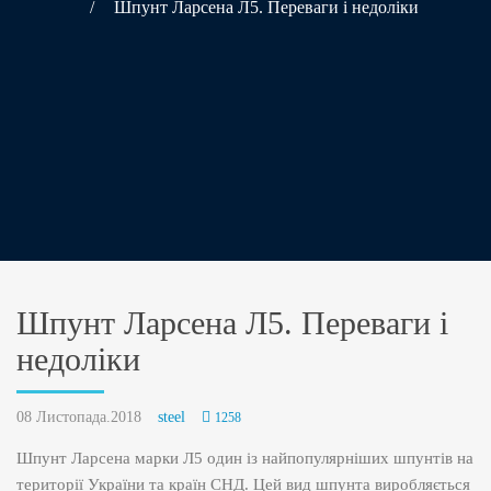
/
Шпунт Ларсена Л5. Переваги і недоліки
Шпунт Ларсена Л5. Переваги і
недоліки
08 Листопада.2018
steel
1258
Шпунт Ларсена марки Л5 один із найпопулярніших шпунтів на
території України та країн СНД. Цей вид шпунта виробляється