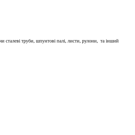
сталеві труби, шпунтові палі, листи, рулони, та інший