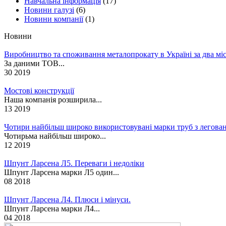
Навчальна інформація
(17)
Новини галузі
(6)
Новини компанії
(1)
Новини
Виробництво та споживання металопрокату в Україні за два міс
За даними ТОВ...
30 2019
Мостові конструкції
Наша компанія розширила...
13 2019
Чотири найбільш широко використовувані марки труб з леговано
Чотирьма найбільш широко...
12 2019
Шпунт Ларсена Л5. Переваги і недоліки
Шпунт Ларсена марки Л5 один...
08 2018
Шпунт Ларсена Л4. Плюси і мінуси.
Шпунт Ларсена марки Л4...
04 2018