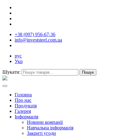
+38 (097) 956-67-36
info@investsteel.com.ua
рус
Укр
Шукати:
Головна
Про нас
Продукція
Галерея
Інформація
Новини компанії
Навчальна інформація
Закриті угоди