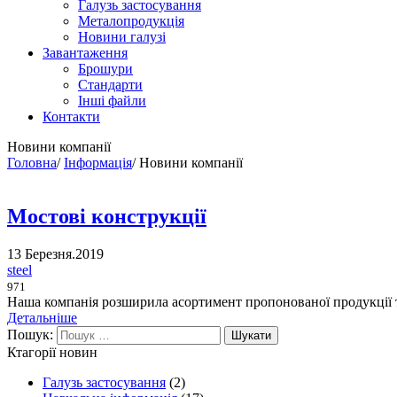
Галузь застосування
Металопродукція
Новини галузі
Завантаження
Брошури
Стандарти
Інші файли
Контакти
Новини компанії
Головна
/
Інформація
/
Новини компанії
Мостові конструкції
13 Березня.2019
steel
971
Наша компанія розширила асортимент пропонованої продукції та
Детальніше
Пошук:
Ктагорії новин
Галузь застосування
(2)