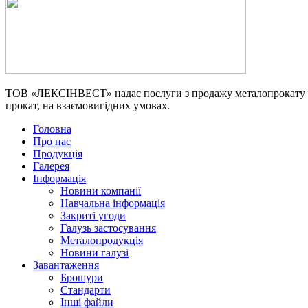
ТОВ «ЛЕКСІНВЕСТ» надає послуги з продажу металопрокату та 
прокат, на взаємовигідних умовах.
Головна
Про нас
Продукція
Галерея
Інформація
Новини компанії
Навчальна інформація
Закриті угоди
Галузь застосування
Металопродукція
Новини галузі
Завантаження
Брошури
Стандарти
Інші файли