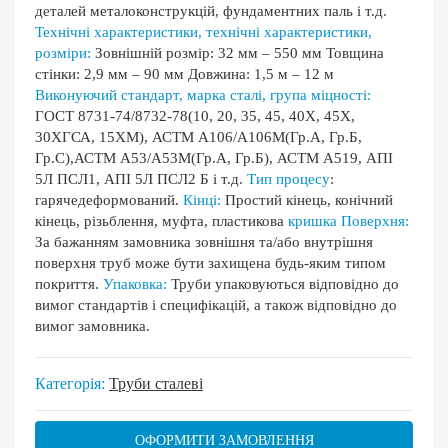
деталей металоконструкцій, фундаментних паль і т.д.
Технічні характеристики, технічні характеристики,
розміри:
Зовнішній розмір: 32 мм – 550 мм Товщина
стінки: 2,9 мм – 90 мм Довжина: 1,5 м – 12 м
Виконуючий стандарт, марка сталі, група міцності:
ГОСТ 8731-74/8732-78(10, 20, 35, 45, 40Х, 45Х,
30ХГСА, 15ХМ), АСТМ А106/А106М(Гр.А, Гр.Б,
Гр.С),АСТМ А53/А53М(Гр.А, Гр.Б), АСТМ А519, АПІ
5Л ПСЛ1, АПІ 5Л ПСЛ2 Б і т.д.
Тип процесу
:
гарячедеформований.
Кінці:
Простий кінець, конічний
кінець, різьблення, муфта, пластикова
кришка Поверхня:
За бажанням замовника зовнішня та/або внутрішня
поверхня труб може бути захищена будь-яким типом
покриття.
Упаковка:
Труби упаковуються відповідно до
вимог стандартів і специфікацій, а також відповідно до
вимог замовника.
Категорія:
Труби сталеві
ОФОРМИТИ ЗАМОВЛЕННЯ