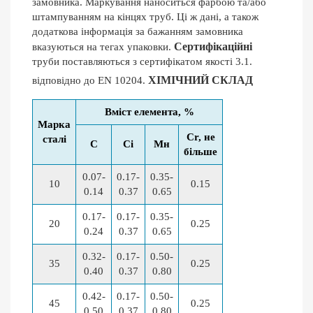
замовника. Маркування наноситься фарбою та/або
штампуванням на кінцях труб. Ці ж дані, а також
додаткова інформація за бажанням замовника
Сертифікаційні
вказуються на тегах упаковки.
труби поставляються з сертифікатом якості 3.1.
ХІМІЧНИЙ СКЛАД
відповідно до EN 10204.
Вміст елемента, %
Марка
Cr, не
сталі
C
Сі
Мн
більше
0.07-
0.17-
0.35-
10
0.15
0.14
0.37
0.65
0.17-
0.17-
0.35-
20
0.25
0.24
0.37
0.65
0.32-
0.17-
0.50-
35
0.25
0.40
0.37
0.80
0.42-
0.17-
0.50-
45
0.25
0.50
0.37
0.80