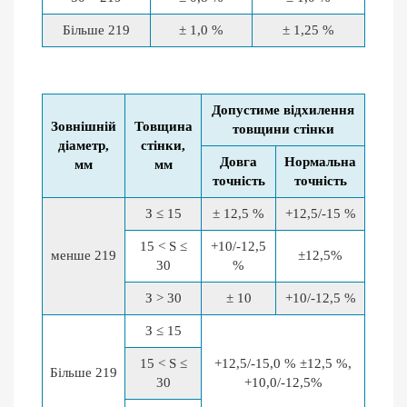
Більше 219
± 1,0 %
± 1,25 %
Допустиме відхилення
Зовнішній
Товщина
товщини стінки
діаметр,
стінки,
Довга
Нормальна
мм
мм
точність
точність
З ≤ 15
± 12,5 %
+12,5/-15 %
15 < S ≤
+10/-12,5
менше 219
±12,5%
30
%
З > 30
± 10
+10/-12,5 %
З ≤ 15
15 < S ≤
+12,5/-15,0 % ±12,5 %,
Більше 219
30
+10,0/-12,5%