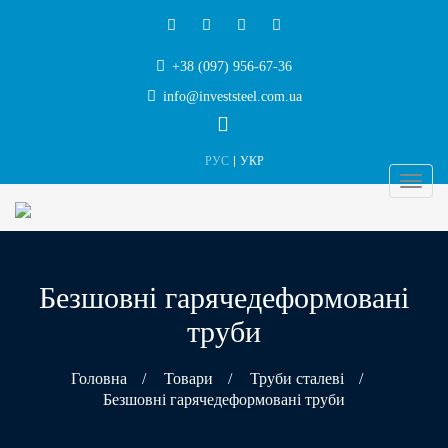
+38 (097) 956-67-36
info@investsteel.com.ua
РУС
УКР
Безшовні гарячедеформовані
труби
Головна
/
Товари
/
Труби сталеві
/
Безшовні гарячедеформовані труби