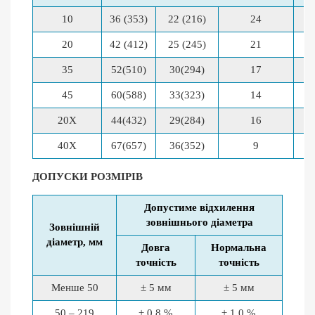
10
36 (353)
22 (216)
24
20
42 (412)
25 (245)
21
35
52(510)
30(294)
17
45
60(588)
33(323)
14
20Х
44(432)
29(284)
16
40Х
67(657)
36(352)
9
ДОПУСКИ РОЗМІРІВ
Допустиме відхилення
зовнішнього діаметра
Зовнішній
діаметр, мм
Довга
Нормальна
точність
точність
Менше 50
± 5 мм
± 5 мм
50 – 219
± 0,8 %
± 1,0 %