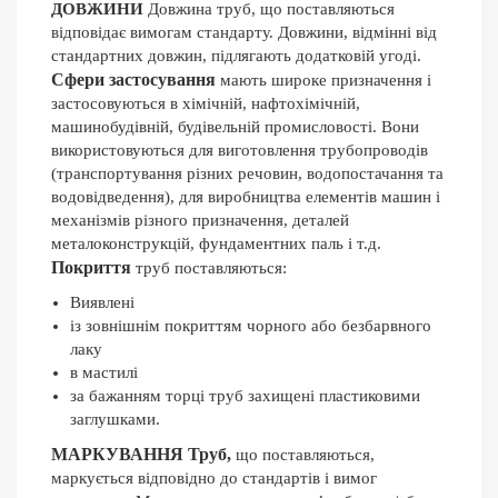
ДОВЖИНИ
Довжина труб, що поставляються
відповідає вимогам стандарту. Довжини, відмінні від
стандартних довжин, підлягають додатковій угоді.
Сфери застосування
мають широке призначення і
застосовуються в хімічній, нафтохімічній,
машинобудівній, будівельній промисловості. Вони
використовуються для виготовлення трубопроводів
(транспортування різних речовин, водопостачання та
водовідведення), для виробництва елементів машин і
механізмів різного призначення, деталей
металоконструкцій, фундаментних паль і т.д.
Покриття
труб поставляються:
Виявлені
із зовнішнім покриттям чорного або безбарвного
лаку
в мастилі
за бажанням торці труб захищені пластиковими
заглушками.
МАРКУВАННЯ Труб,
що поставляються,
маркується відповідно до стандартів і вимог