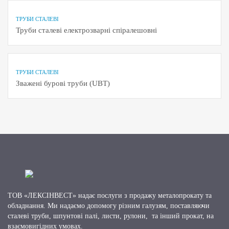
ТРУБИ СТАЛЕВІ
Труби сталеві електрозварні спіралешовні
ТРУБИ СТАЛЕВІ
Зважені бурові труби (UBT)
ТОВ «ЛЕКСІНВЕСТ» надає послуги з продажу металопрокату та
обладнання. Ми надаємо допомогу різним галузям, поставляючи
сталеві труби, шпунтові палі, листи, рулони, та інший прокат, на
взаємовигідних умовах.