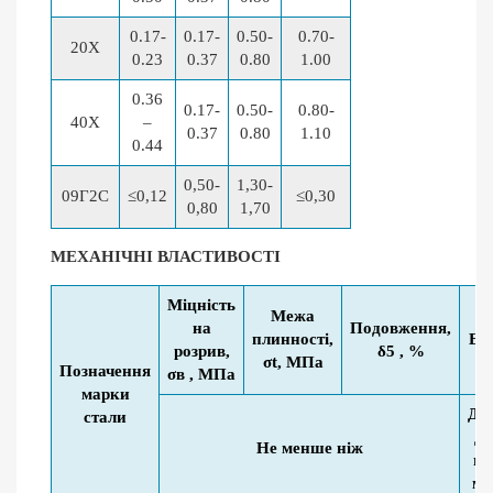
0.17-
0.17-
0.50-
0.70-
20Х
0.23
0.37
0.80
1.00
0.36
0.17-
0.50-
0.80-
40Х
–
0.37
0.80
1.10
0.44
0,50-
1,30-
09Г2С
≤0,12
≤0,30
0,80
1,70
МЕХАНІЧНІ ВЛАСТИВОСТІ
Міцність
Межа
на
Подовження
,
плинності,
Бр
розрив,
δ5 , %
σt, МПа
Позначення
σв , МПа
марки
Ді
стали
др
Не менше ніж
мм
ме