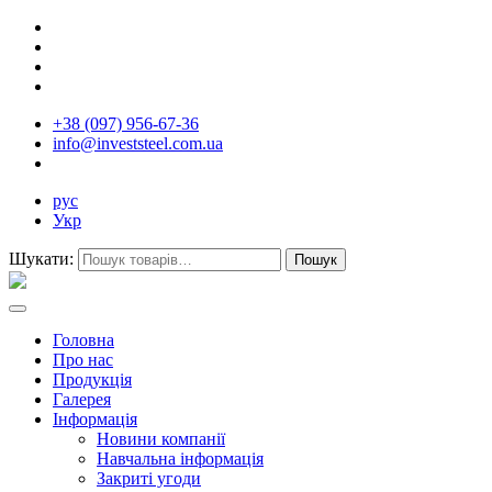
+38 (097) 956-67-36
info@investsteel.com.ua
рус
Укр
Шукати:
Головна
Про нас
Продукція
Галерея
Інформація
Новини компанії
Навчальна інформація
Закриті угоди