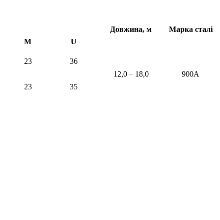
Довжина, м
Марка сталі
М
U
23
36
12,0 – 18,0
900А
23
35