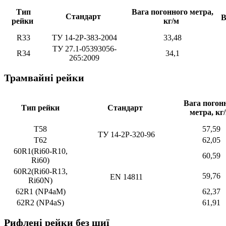
Тип
Вага погонного метра,
Стандарт
В
рейки
кг/м
R33
ТУ 14-2Р-383-2004
33,48
ТУ 27.1-05393056-
R34
34,1
265:2009
Трамвайні рейки
Вага погон
Тип рейки
Стандарт
метра, кг
Т58
57,59
ТУ 14-2Р-320-96
Т62
62,05
60R1(Ri60-R10,
60,59
Ri60)
60R2(Ri60-R13,
59,76
EN 14811
Ri60N)
62R1 (NP4aM)
62,37
62R2 (NP4aS)
61,91
Рифлені рейки без шиї