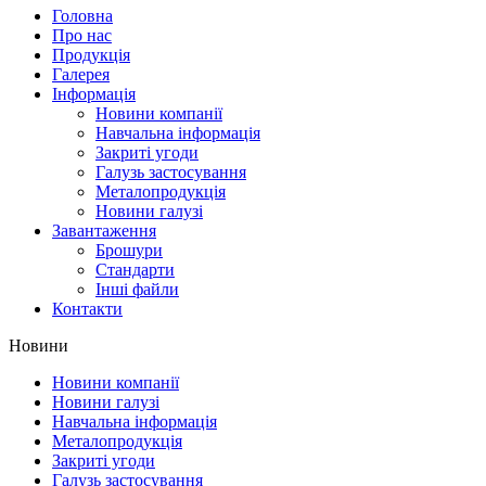
Головна
Про нас
Продукція
Галерея
Інформація
Новини компанії
Навчальна інформація
Закриті угоди
Галузь застосування
Металопродукція
Новини галузі
Завантаження
Брошури
Стандарти
Інші файли
Контакти
Новини
Новини компанії
Новини галузі
Навчальна інформація
Металопродукція
Закриті угоди
Галузь застосування