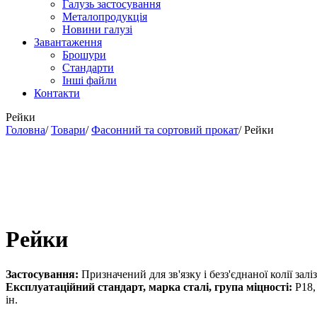
Галузь застосування
Металопродукція
Новини галузі
Завантаження
Брошури
Стандарти
Інші файли
Контакти
Рейки
Головна
/
Товари
/
Фасонний та сортовий прокат
/
Рейки
Рейки
Застосування:
Призначений для зв'язку і безз'єднаної колії зал
Експлуатаційний стандарт, марка сталі, група міцності:
Р18,
ін.