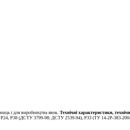
ізниць і для виробництва явок.
Технічні характеристики, технічн
 Р24, Р38 (ДСТУ 3799-98; ДСТУ 2539-94), Р33 (ТУ 14-2Р-383-2004)