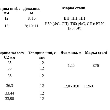
Марка стали
щина шиї, е
Довжина,
мм
м
12
8; 10
ВП, ПП, НП
Н50 (ФС, СП); Т60 (ФС, СП); PT70
13
8; 10; 11
(PS, SP)
Довжина, м
Марка сталі
рина жолобу
Товщина шиї, е
С2 мм
мм
35
12
12,5
Е76
35
12
36
12
36,3
12
12,0 -18,0
R260
33,44
12
33,98
12