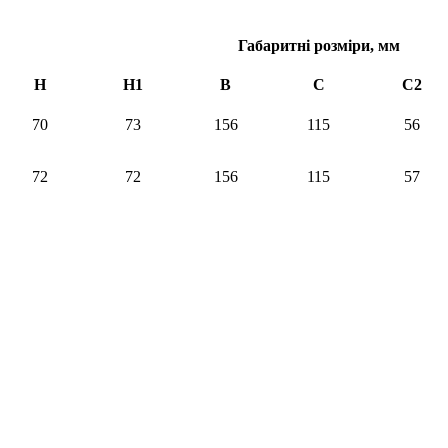
Габаритні розміри, мм
H
H1
B
C
С2
70
73
156
115
56
72
72
156
115
57