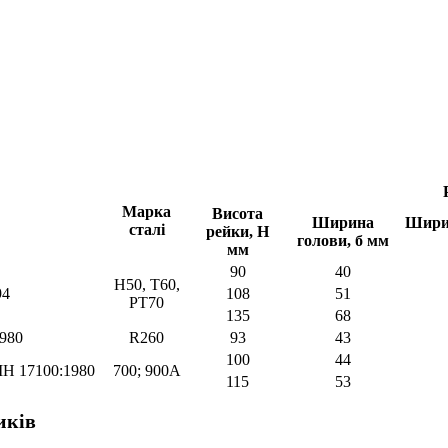
Марка
Висота
Ширина
Шири
сталі
рейки, Н
голови, б мм
мм
90
40
Н50, Т60,
94
108
51
PT70
135
68
1980
R260
93
43
100
44
ІН 17100:1980
700; 900А
115
53
иків