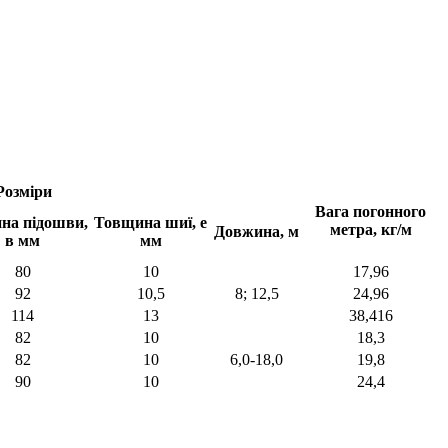
Розміри
Вага погонного
на підошви,
Товщина шиї, е
метра, кг/м
Довжина, м
в мм
мм
80
10
17,96
92
10,5
8; 12,5
24,96
114
13
38,416
82
10
18,3
82
10
6,0-18,0
19,8
90
10
24,4