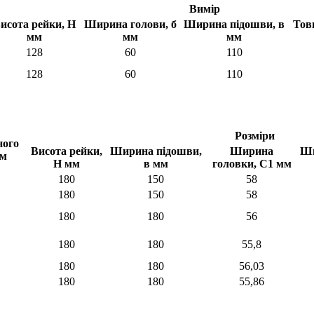
Вимір
исота рейки, Н
Ширина голови, б
Ширина підошви, в
Тов
мм
мм
мм
128
60
110
128
60
110
Розміри
ного
Висота рейки,
Ширина підошви,
Ширина
Ши
/м
Н мм
в мм
головки, С1 мм
180
150
58
180
150
58
180
180
56
180
180
55,8
180
180
56,03
180
180
55,86