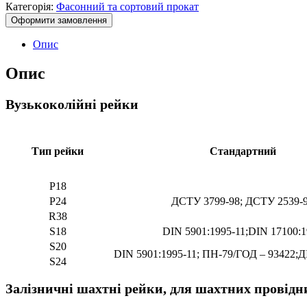
Категорія:
Фасонний та сортовий прокат
Оформити замовлення
Опис
Опис
Вузькоколійні рейки
Тип рейки
Стандартний
Р18
Р24
ДСТУ 3799-98; ДСТУ 2539-
R38
S18
DIN 5901:1995-11;DIN 17100:
S20
DIN 5901:1995-11; ПН-79/ГОД – 93422;Д
S24
Залізничні шахтні рейки, для шахтних провідн