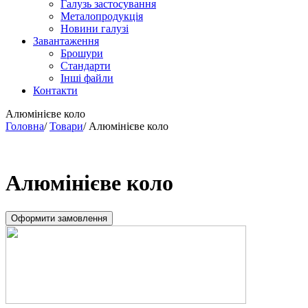
Галузь застосування
Металопродукція
Новини галузі
Завантаження
Брошури
Стандарти
Інші файли
Контакти
Алюмінієве коло
Головна
/
Товари
/
Алюмінієве коло
Алюмінієве коло
Оформити замовлення