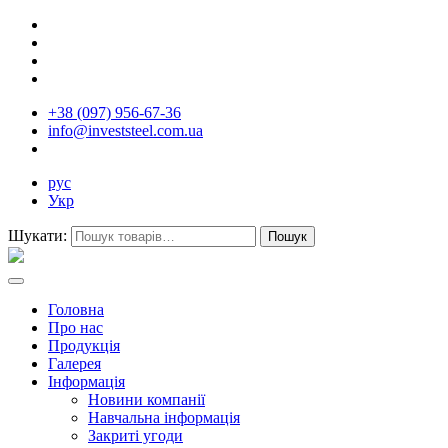
+38 (097) 956-67-36
info@investsteel.com.ua
рус
Укр
Шукати:
Головна
Про нас
Продукція
Галерея
Інформація
Новини компанії
Навчальна інформація
Закриті угоди