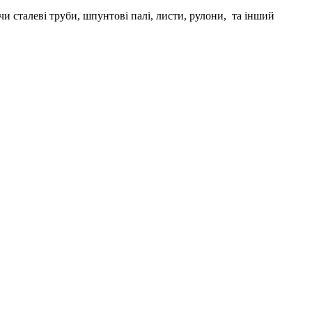
сталеві труби, шпунтові палі, листи, рулони, та інший