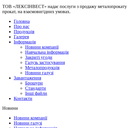
ТОВ «ЛЕКСІНВЕСТ» надає послуги з продажу металопрокату та 
прокат, на взаємовигідних умовах.
Головна
Про нас
Продукція
Галерея
Інформація
Новини компанії
Навчальна інформація
Закриті угоди
Галузь застосування
Металопродукція
Новини галузі
Завантаження
Брошури
Стандарти
Інші файли
Контакти
Новини
Новини компанії
Новини галузі