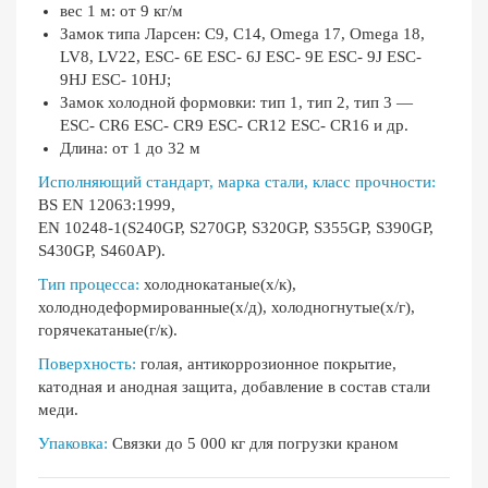
вес 1 м: от 9 кг/м
Замок типа Ларсен: С9, C14, Omega 17, Omega 18,
LV8, LV22, ESC- 6E ESC- 6J ESC- 9E ESC- 9J ESC-
9HJ ESC- 10HJ;
Замок холодной формовки: тип 1, тип 2, тип 3 —
ESC- CR6 ESC- CR9 ESC- CR12 ESC- CR16 и др.
Длина: от 1 до 32 м
Исполняющий стандарт, марка стали, класс прочности:
BS EN 12063:1999,
EN 10248-1(S240GP, S270GP, S320GP, S355GP, S390GP,
S430GP, S460AP).
Тип процесса:
холоднокатаные(х/к),
холоднодеформированные(х/д), холодногнутые(х/г),
горячекатаные(г/к).
Поверхность:
голая, антикоррозионное покрытие,
катодная и анодная защита, добавление в состав стали
меди.
Упаковка:
Связки до 5 000 кг для погрузки краном