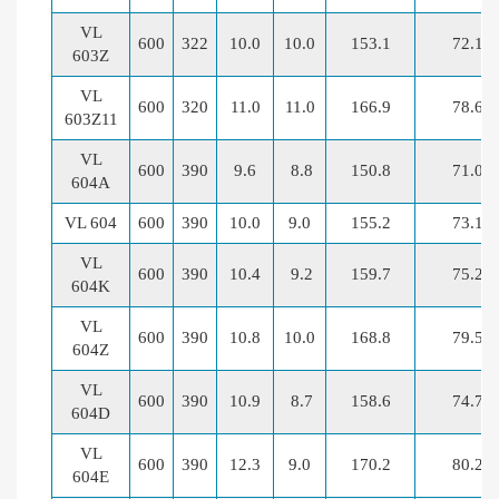
VL
600
322
10.0
10.0
153.1
72.1
603Z
VL
600
320
11.0
11.0
166.9
78.6
603Z11
VL
600
390
9.6
8.8
150.8
71.0
604A
VL 604
600
390
10.0
9.0
155.2
73.1
VL
600
390
10.4
9.2
159.7
75.2
604K
VL
600
390
10.8
10.0
168.8
79.5
604Z
VL
600
390
10.9
8.7
158.6
74.7
604D
VL
600
390
12.3
9.0
170.2
80.2
604E