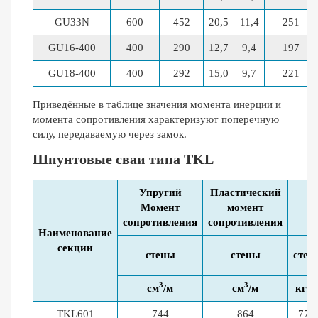
GU33N
600
452
20,5
11,4
251
GU16-400
400
290
12,7
9,4
197
GU18-400
400
292
15,0
9,7
221
Приведённые в таблице значения момента инерции и
момента сопротивления характеризуют поперечную
силу, передаваемую через замок.
Шпунтовые сваи типа TKL
Упругий
Пластический
Момент
момент
сопротивления
сопротивления
Наименование
секции
стены
стены
стен
3
3
см
/м
см
/м
кг/м
TKL601
744
864
77,2