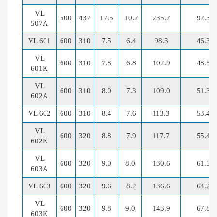
VL
500
437
17.5
10.2
235.2
92.3
507A
VL 601
600
310
7.5
6.4
98.3
46.3
VL
600
310
7.8
6.8
102.9
48.5
601K
VL
600
310
8.0
7.3
109.0
51.3
602A
VL 602
600
310
8.4
7.6
113.3
53.4
VL
600
320
8.8
7.9
117.7
55.4
602K
VL
600
320
9.0
8.0
130.6
61.5
603A
VL 603
600
320
9.6
8.2
136.6
64.2
VL
600
320
9.8
9.0
143.9
67.8
603K