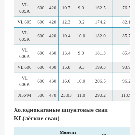
VL
600
420
10.7
9.0
162.5
76.5
605A
VL 605
600
420
12.3
9.2
174.2
82.1
VL
600
420
10.4
10.0
182.0
85.7
605K
VL
600
430
13.4
9.0
181.3
85.4
606A
VL 606
600
430
15.8
9.3
199.3
93.9
VL
600
430
16.0
10.0
206.5
96.2
606K
Л5УМ
500
470
23.03
11.0
290.2
113.9
Холоднокатаные шпунтовые сваи
KL(лёгкие сваи)
Момент