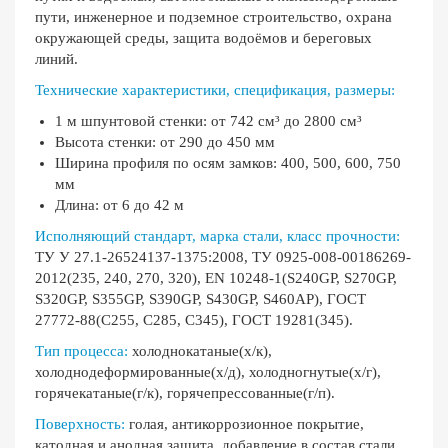
пути, инженерное и подземное строительство, охрана
окружающей среды, защита водоёмов и береговых
линий.
Технические характеристики, спецификация, размеры:
1 м шпунтовой стенки: от 742 см³ до 2800 см³
Высота стенки: от 290 до 450 мм
Ширина профиля по осям замков: 400, 500, 600, 750
мм
Длина: от 6 до 42 м
Исполняющий стандарт, марка стали, класс прочности:
ТУ У 27.1-26524137-1375:2008, ТУ 0925-008-00186269-
2012(235, 240, 270, 320), EN 10248-1(S240GP, S270GP,
S320GP, S355GP, S390GP, S430GP, S460AP), ГОСТ
27772-88(С255, С285, С345), ГОСТ 19281(345).
Тип процесса:
холоднокатаные(х/к),
холоднодеформированные(х/д), холодногнутые(х/г),
горячекатаные(г/к), горячепрессованные(г/п).
Поверхность:
голая, антикоррозионное покрытие,
катодная и анодная защита, добавление в состав стали