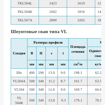
TKL504L
1423
1619
127,
TKL504K
1602
1816
140,
TKL507A
2800
3202
184,
Шпунтовые сваи типа VL
Размеры профиля
Ма
Площадь
Одиночн
сечения
Секция
B
H
s
t
свая
2
мм
мм
мм
мм
см
/м
кг/м
IIIn
400
290
13.0
9.0
198.1
62.2
VL504A
500
340
11.2
8.7
161.7
63.5
VL504
500
340
12.0
9.0
169.7
66.6
VL
500
340
13.0
9.3
179.1
70.3
504K