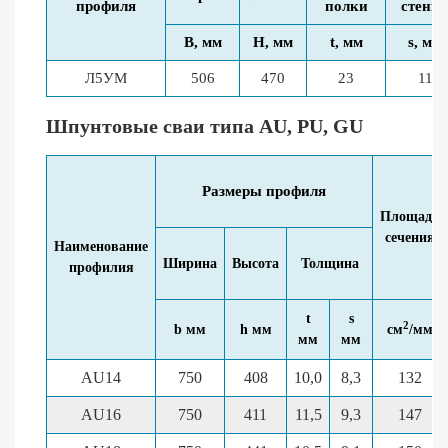
профиля
полки
стенк
В, мм
Н, мм
t, мм
s, мм
Л5УМ
506
470
23
11
Шпунтовые сваи типа AU, PU, GU
Размеры профиля
Площадь
сечения
Наименование
Ширина
Высота
Толщина
профилия
t
s
2
b мм
h мм
см
/мм
мм
мм
AU14
750
408
10,0
8,3
132
AU16
750
411
11,5
9,3
147