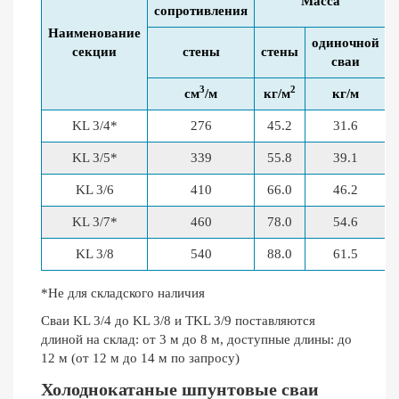
Масса
сопротивления
Наименование
одиночной
секции
стены
стены
сваи
3
2
см
/м
кг/м
кг/м
KL 3/4*
276
45.2
31.6
KL 3/5*
339
55.8
39.1
KL 3/6
410
66.0
46.2
KL 3/7*
460
78.0
54.6
KL 3/8
540
88.0
61.5
*Не для складского наличия
Сваи KL 3/4 до KL 3/8 и TKL 3/9 поставляются
длиной на склад: от 3 м до 8 м, доступные длины: до
12 м (от 12 м до 14 м по запросу)
Холоднокатаные шпунтовые сваи