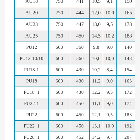
AU18
750
441
10,5
9,1
150
AU20
750
444
12,0
10,0
165
AU23
750
447
13,0
9,5
173
AU25
750
450
14,5
10,2
188
PU12
600
360
9,8
9,0
140
PU12-10/10
600
360
10,0
10,0
148
PU18-1
600
430
10,2
8,4
154
PU18
600
430
11,2
9,0
163
PU18+1
600
430
12,2
9,5
172
PU22-1
600
450
11,1
9,0
174
PU22
600
450
12,1
9,5
183
PU22+1
600
450
13,1
10,0
192
PU28+1
600
452
14,2
9,7
207