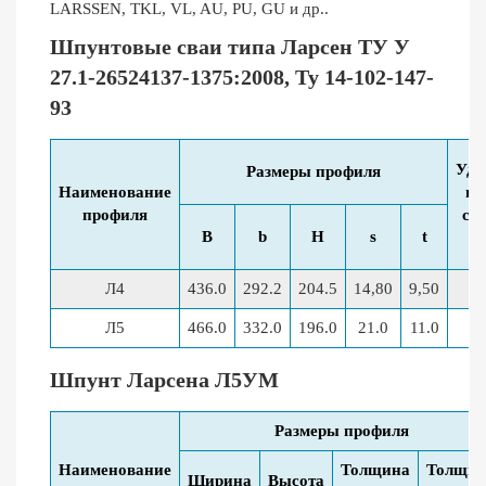
LARSSEN, TKL, VL, AU, PU, GU и др..
Шпунтовые сваи типа Ларсен ТУ У
27.1-26524137-1375:2008, Ту 14-102-147-
93
Уде
Размеры профиля
Наименование
ве
профиля
сва
B
b
H
s
t
Л4
436.0
292.2
204.5
14,80
9,50
Л5
466.0
332.0
196.0
21.0
11.0
Шпунт Ларсена Л5УМ
Размеры профиля
Наименование
Толщина
Толщин
Ширина
Высота