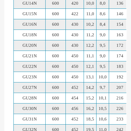
GU14N
600
420
10,0
8,0
136
GU15N
600
422
11,0
8,6
146
GU16N
600
430
10,2
8,4
154
GU18N
600
430
11,2
9,0
163
GU20N
600
430
12,2
9,5
172
GU21N
600
450
11,1
9,0
174
GU22N
600
450
12,1
9,5
183
GU23N
600
450
13,1
10,0
192
GU27N
600
452
14,2
9,7
207
GU28N
600
454
15,2
10,1
216
GU30N
600
456
16,2
10,5
226
GU31N
600
452
18,5
10,6
233
GU32N
600
452
19,5
11,0
242