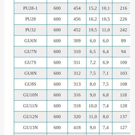
PU28-1
600
454
15,2
10,1
216
PU28
600
456
16,2
10,5
226
PU32
600
452
19,5
11,0
242
GU6N
600
309
6,0
6,0
89
GU7N
600
310
6,5
6,4
94
GU7S
600
311
7,2
6,9
100
GU8N
600
312
7,5
7,1
103
GU8S
600
313
8,0
7,5
108
GU10N
600
316
9,0
6,8
118
GU11N
600
318
10,0
7,4
128
GU12N
600
320
11,0
8,0
137
GU13N
600
418
9,0
7,4
127