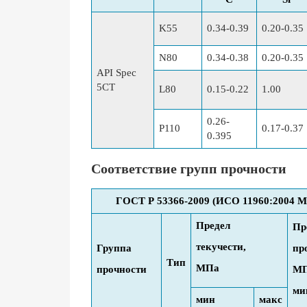
K55
0.34-0.39
0.20-0.35
N80
0.34-0.38
0.20-0.35
API Spec
5CT
L80
0.15-0.22
1.00
0.26-
P110
0.17-0.37
0.395
Соответствие групп прочности
ГОСТ Р 53366-2009 (ИСО 11960:2004 
Предел
Пр
текучести,
Группа
пр
Тип
МПа
прочности
МП
ми
мин
макс