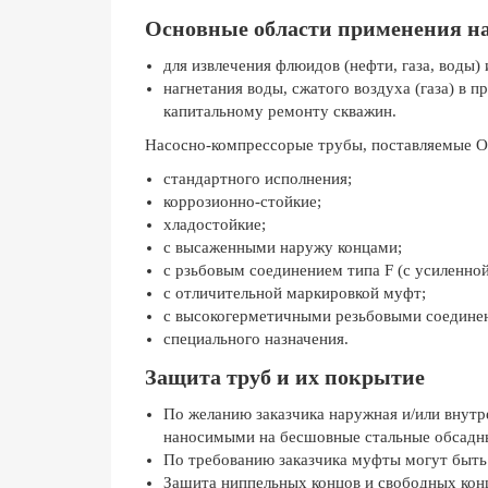
Основные области применения на
для извлечения флюидов (нефти, газа, воды)
нагнетания воды, сжатого воздуха (газа) в 
капитальному ремонту скважин.
Насосно-компрессорые трубы, поставляемые 
стандартного исполнения;
коррозионно-стойкие;
хладостойкие;
с высаженными наружу концами;
с рзьбовым соединением типа F (с усиленной
с отличительной маркировкой муфт;
с высокогерметичными резьбовыми соедине
специального назначения.
Защита труб и их покрытие
По желанию заказчика наружная и/или внут
наносимыми на бесшовные стальные обсадны
По требованию заказчика муфты могут быть
Защита ниппельных концов и свободных конц