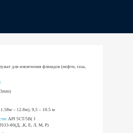
ужат для извлечения флюидов (нефти, газа,
:
114.3mm)
m)
.58м – 12.8м), 9,5 – 10.5 м
сти
:
API 5CT/5B( J
3-80(Д, ,К, Е, Л, М, Р)