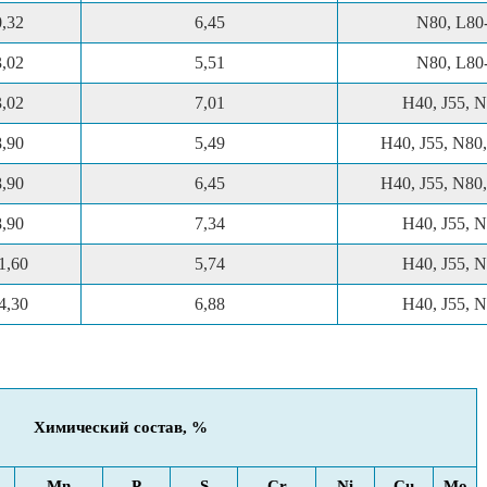
0,32
6,45
N80, L80-
3,02
5,51
N80, L80-
3,02
7,01
H40, J55, N
8,90
5,49
H40, J55, N80,
8,90
6,45
H40, J55, N80,
8,90
7,34
H40, J55, N
1,60
5,74
H40, J55, N
4,30
6,88
H40, J55, N
Химический
состав, %
Mn
P
S
Cr
Ni
Cu
Mo