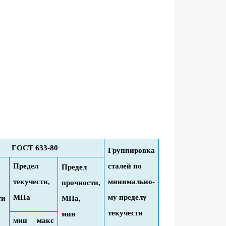
ГОСТ 633-80
Группировка
Предел
сталей по
Предел
текучести,
минимально-
прочности,
МПа
му пределу
ти
МПа,
текучести
мин
мин
макс