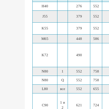
H40
276
552
J55
379
552
K55
379
552
M65
448
586
K72
490
N80
1
552
758
N80
Q
552
758
L80
все
552
655
1 и
C90
621
724
2