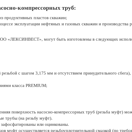
сосно-компрессорных труб:
 из продуктивных пластов скважин;
процессе эксплуатации нефтяных и газовых скважин и производства
ООО «ЛЕКСИНВЕСТ», могут быть изготовлены в следующих исполне
 резьбой с шагом 3,175 мм и отсутствием принудительного сбега),
ниями класса PREMIUM;
ренняя поверхность насосно-компрессорных труб (резьба муфт) м
е трубы (на резьбу муфт).
 зафосфатированы или оцинкованы.
ов муфт осуществляется резьбоуплотнительной смазкой (по требов