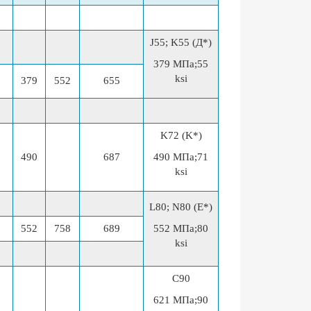
J55; K55 (Д*)
379 МПа;55
ksi
379
552
655
K72 (K*)
490
687
490 МПа;71
ksi
L80; N80 (Е*)
552
758
689
552 МПа;80
ksi
C90
621 МПа;90