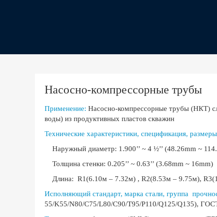
Насосно-компрессорные трубы
Применение:
Насосно-компрессорные трубы (НКТ) сл
воды) из продуктивных пластов скважин
Технические характеристики, спецификация, размеры
Наружный диаметр: 1.900’’ ~ 4 ½’’ (48.26mm ~ 
Толщина стенки: 0.205’’ ~ 0.63’’ (3.68mm ~ 16m
Длина: R1(6.10м – 7.32м) , R2(8.53м – 9.75м), R3(11
Исполняющий стандарт, марка стали, группа прочно
55/K55/N80/C75/L80/C90/T95/P110/Q125/Q135), ГОСТ63