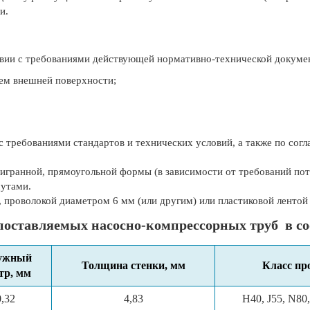
и.
твии с требованиями действующей нормативно-технической докуме
ем внешней поверхности;
с требованиями стандартов и технических условий, а также по сог
стигранной, прямоугольной формы (в зависимости от требований п
мутами.
, проволокой диаметром 6 мм (или другим) или пластиковой лентой 
оставляемых насосно-компрессорных труб в со
ужный
Толщина стенки, мм
Класс пр
тр, мм
0,32
4,83
H40, J55, N80,