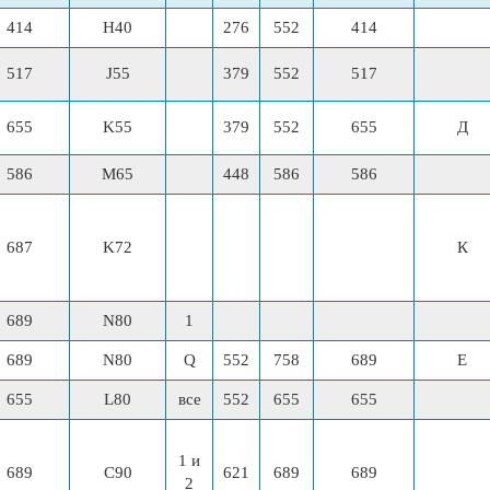
414
H40
276
552
414
517
J55
379
552
517
655
K55
379
552
655
Д
586
M65
448
586
586
687
K72
К
689
N80
1
689
N80
Q
552
758
689
E
655
L80
все
552
655
655
1 и
689
C90
621
689
689
2