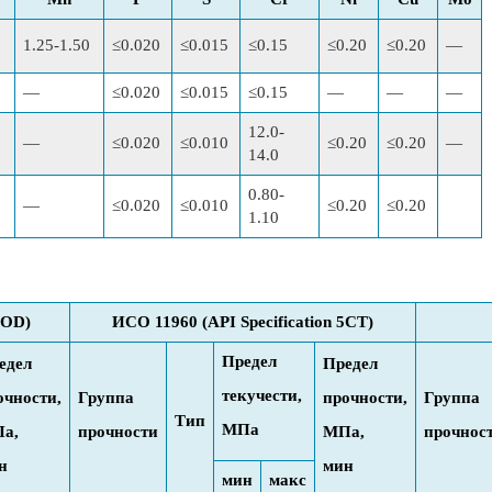
1.25-1.50
≤0.020
≤0.015
≤0.15
≤0.20
≤0.20
—
—
≤0.020
≤0.015
≤0.15
—
—
—
12.0-
—
≤0.020
≤0.010
≤0.20
≤0.20
—
14.0
0.80-
—
≤0.020
≤0.010
≤0.20
≤0.20
1.10
MOD)
ИСО 11960 (API Specification 5CT)
Предел
едел
Предел
текучести,
очности,
Группа
прочности,
Группа
Тип
МПа
а,
прочности
МПа,
прочнос
н
мин
мин
макс