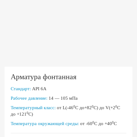
Арматура фонтанная
Стандарт:
API 6A
Рабочее давление:
14 — 105 мПа
0
0
0
Температурный класс:
от L(-46
С до+82
С) до V(+2
С
0
до +121
С)
0
0
Температура окружающей среды:
от -60
С до +40
С