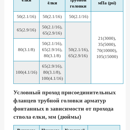
ёлки
трубной
ёлки
мПа (psi)
головки
50(2.1/16)
50(2.1/16)
50(2.1/16)
50(2.1/16),
65(2.9/16)
65(2.9/16)
21(3000),
50(2.1/16),
35(5000),
80(3.1/8)
65(2.9/16),
50(2.1/16),
70(10000),
80(3.1/8)
65(2.9/16)
105(15000)
65(2.9/16),
100(4.1/16)
80(3.1/8),
100(4.1/16)
Условный проход присоединительных
фланцев трубной головки арматур
фонтанных в зависимости от прохода
ствола елки, мм (дюймы)