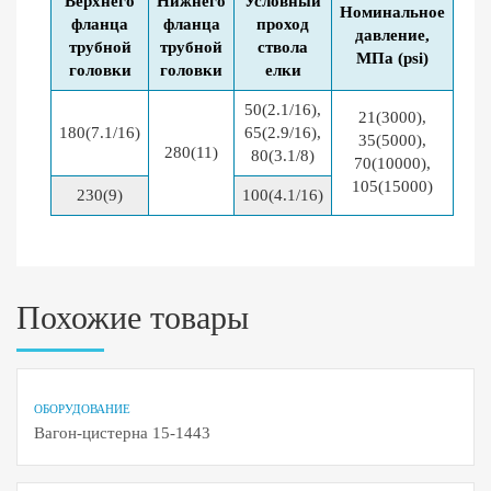
Верхнего
Нижнего
Условный
Номинальное
фланца
фланца
проход
давление,
трубной
трубной
ствола
МПа (psi)
головки
головки
елки
50(2.1/16),
21(3000),
180(7.1/16)
65(2.9/16),
35(5000),
280(11)
80(3.1/8)
70(10000),
105(15000)
230(9)
100(4.1/16)
Похожие товары
ОБОРУДОВАНИЕ
Вагон-цистерна 15-1443