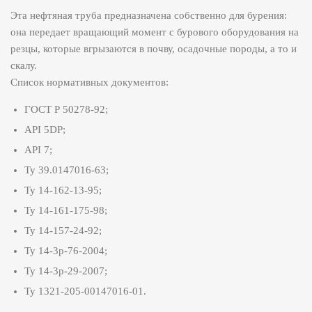
Эта нефтяная труба предназначена собственно для бурения:
она передает вращающий момент с бурового оборудования на
резцы, которые вгрызаются в почву, осадочные породы, а то и
скалу.
Список нормативных документов:
ГОСТ Р 50278-92;
API 5DP;
API 7;
Ту 39.0147016-63;
Ту 14-162-13-95;
Ту 14-161-175-98;
Ту 14-157-24-92;
Ту 14-3р-76-2004;
Ту 14-3р-29-2007;
Ту 1321-205-00147016-01.